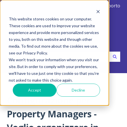
Italiano
Mostra sottomenu per le traduzioni
Crea ticket di supporto
This website stores cookies on your computer.
These cookies are used to improve your website
experience and provide more personalized services
to you, both on this website and through other
Ciao. Come possiamo aiutarti?
media. To find out more about the cookies we use,
see our Privacy Policy.
We won't track your information when you visit our
Non sono presenti suggerimenti perché il campo di ricerca
site. But in order to comply with your preferences,
we'll have to use just one tiny cookie so that you're
Centro di aiuto
Intro
Configurazione iniziale
not asked to make this choice again.
Accept
Decline
16 giugno 2024
Configurazione per
Property Managers -