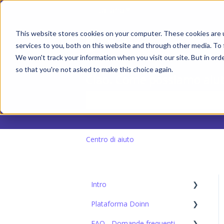
Italiano
Mostra sottomenu per le t
This website stores cookies on your computer. These cookies are 
services to you, both on this website and through other media. To 
We won't track your information when you visit our site. But in orde
so that you're not asked to make this choice again.
Ciao. Come possiamo aiut
Non sono presenti suggerimenti perché
Centro di aiuto
Intro
Plataforma Doinn
Configurazione iniziale
FAQ - Domande frequenti
1. Connettiti con tutti: