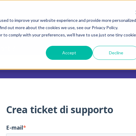
raduzioni
used to improve your website experience and provide more personalize
find out more about the cookies we use, see our Privacy Policy.
r to comply with your preferences, we'll have to use just one tiny cookie
arti?
Accept
Decline
 il campo di ricerca è vuoto.
Crea ticket di supporto
E-mail
*