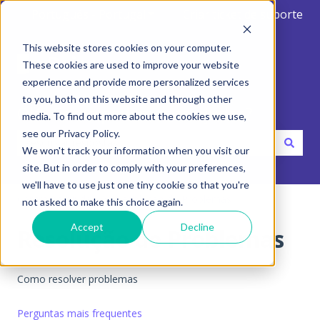
Português - Portugal
Mostrar submenu para traduçõ
Criar ticket de suporte
This website stores cookies on your computer.
These cookies are used to improve your website
experience and provide more personalized services
to you, both on this website and through other
Olá. Como podemos te ajudar?
media. To find out more about the cookies we use,
see our Privacy Policy.
We won't track your information when you visit our
Não existem sugestões porque o campo de pesquisa está 
site. But in order to comply with your preferences,
we'll have to use just one tiny cookie so that you're
Centro de ajuda
Resolução de Problemas
not asked to make this choice again.
Accept
Decline
Resolução de Problemas
Como resolver problemas
Perguntas mais frequentes