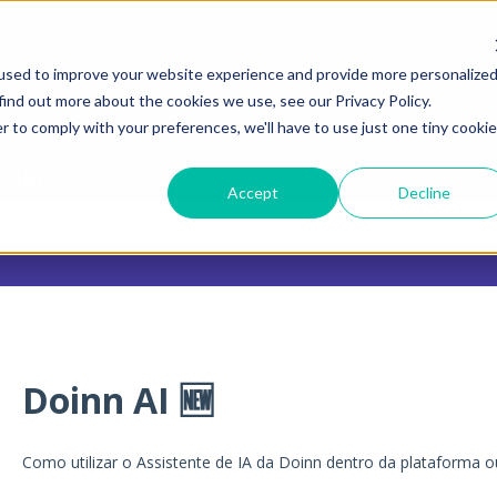
menu para traduções
used to improve your website experience and provide more personalize
find out more about the cookies we use, see our Privacy Policy.
r to comply with your preferences, we'll have to use just one tiny cookie
udar?
Accept
Decline
o de pesquisa está vazio.
Doinn AI 🆕
Como utilizar o Assistente de IA da Doinn dentro da plataforma 