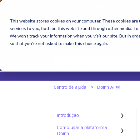
Português - Portugal
Mostrar sub
This website stores cookies on your computer. These cookies are 
services to you, both on this website and through other media. To 
We won't track your information when you visit our site. But in orde
so that you're not asked to make this choice again.
Olá. Como podemos te aj
Não existem sugestões porque o camp
Centro de ajuda
Doinn AI 🆕
Introdução
Como usar a plataforma
Configuração Inicial
Doinn