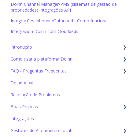
Doinn Channel Manager/PMS (sistemas de gestão de
propriedades) Integrações API
Integrações Inbound/Outbound - Como funciona
Integración Doinn com Cloudbeds
Introdução
Como usar a plataforma Doinn
Configuração Inicial
FAQ - Preguntas Frequentes
1. Conecte-se com todos - Integrações, Importações e
CRM
Doinn AI 🆕
1. Conecte-se com todos - Integrações, Importações e
2. Automatize tarefas - Marcações e envios serviços,
CRM
Preços
Resolução de Problemas
2. Automatize tarefas - Marcações e envios serviços,
3. Melhore a cada dia - Comunicações, Controlo
Preços
Boas Praticas
Qualidade,App
3. Melhore a cada dia - Comunicações, Controlo
Integrações
2. Automatize tarefas - Marcações e envios serviços,
4. Monitorizar - Relatórios, Análise visual dados,
Qualidade,App
Preços
Previsão
Gestores de Alojamento Local
7. Conta & Facturação
3. Melhore a cada dia - Comunicações, Controlo