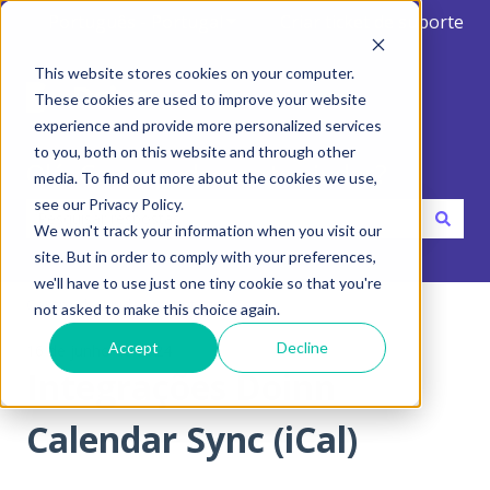
Português - Portugal
Mostrar submenu para traduçõ
Criar ticket de suporte
This website stores cookies on your computer.
These cookies are used to improve your website
experience and provide more personalized services
to you, both on this website and through other
Olá. Como podemos te ajudar?
media. To find out more about the cookies we use,
see our Privacy Policy.
We won't track your information when you visit our
Não existem sugestões porque o campo de pesquisa está 
site. But in order to comply with your preferences,
we'll have to use just one tiny cookie so that you're
Centro de ajuda
Integrações
not asked to make this choice again.
Accept
Decline
16 de junho de 2024
Integrações Doinn
Calendar Sync (iCal)