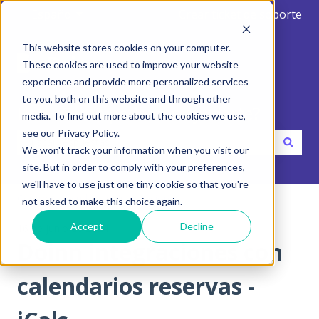
Español
Traducciones de Mostrar submenú de
Crear ticket de soporte
This website stores cookies on your computer.
These cookies are used to improve your website
experience and provide more personalized services
to you, both on this website and through other
Hola. Como podemos ayudarte?
media. To find out more about the cookies we use,
see our Privacy Policy.
We won't track your information when you visit our
No hay sugerencias porque el campo de búsqueda está va
site. But in order to comply with your preferences,
we'll have to use just one tiny cookie so that you're
Centro de ayuda
Integraciones
not asked to make this choice again.
Accept
Decline
16 de junio de 2024
Doinn integraciones con
calendarios reservas -