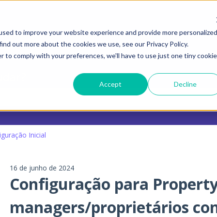
menu para traduções
used to improve your website experience and provide more personalize
find out more about the cookies we use, see our Privacy Policy.
r to comply with your preferences, we'll have to use just one tiny cookie
udar?
Accept
Decline
o de pesquisa está vazio.
guração Inicial
16 de junho de 2024
Configuração para Propert
managers/proprietários co