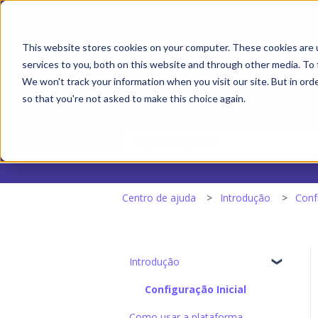
Português - Portugal
Mostrar sub
This website stores cookies on your computer. These cookies are 
services to you, both on this website and through other media. To 
We won't track your information when you visit our site. But in orde
so that you're not asked to make this choice again.
Olá. Como podemos te aj
Não existem sugestões porque o camp
Centro de ajuda
Introdução
Confi
Introdução
Configuração Inicial
Como usar a plataforma