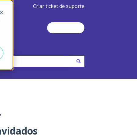
Criar ticket de suporte
d
Contact Us
y
nvidados