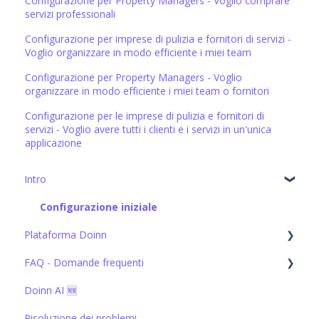
Configurazione per Property Managers - Voglio comprare
servizi professionali
Configurazione per imprese di pulizia e fornitori di servizi -
Voglio organizzare in modo efficiente i miei team
Configurazione per Property Managers - Voglio
organizzare in modo efficiente i miei team o fornitori
Configurazione per le imprese di pulizia e fornitori di
servizi - Voglio avere tutti i clienti e i servizi in un'unica
applicazione
Intro
Configurazione iniziale
Plataforma Doinn
FAQ - Domande frequenti
1. Connettiti con tutti: integrazioni, importazioni e CRM
Doinn AI 🆕
2.Automatizzare: appuntamenti e servizi di
1. Connettiti con tutti: integrazioni, importazioni e CRM
spedizione,prezzi
Risoluzione dei problemi
2.Automatizzare: appuntamenti e servizi di