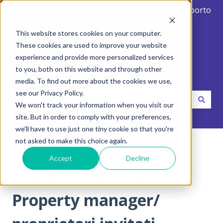
Italiano
Mostra sottomenu per le traduzioni
Crea ticket di supporto
This website stores cookies on your computer.
These cookies are used to improve your website
experience and provide more personalized services
to you, both on this website and through other
Ciao. Come possiamo aiutarti?
media. To find out more about the cookies we use,
see our Privacy Policy.
We won't track your information when you visit our
Non sono presenti suggerimenti perché il campo di ricerca
site. But in order to comply with your preferences,
we'll have to use just one tiny cookie so that you're
Centro di aiuto
Intro
Configurazione iniziale
not asked to make this choice again.
Accept
Decline
16 giugno 2024
Configurazione per
Property manager/