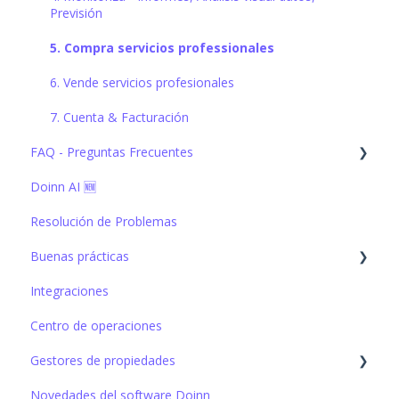
Previsión
5. Compra servicios professionales
6. Vende servicios profesionales
7. Cuenta & Facturación
FAQ - Preguntas Frecuentes
Doinn AI 🆕
1. Conecta con todos - Integraciones, Importaciones &
CRM
Resolución de Problemas
2. Automatiza tareas - Programación, Asignación,
Precios
Buenas prácticas
3. Mejora cada dia - Comunicaciones, Control de
Integraciones
1. Conecta con todos - Integraciones, Importaciones &
calidad, APP
CRM
Centro de operaciones
4. Monitoriza - Informes, Análisis visual datos,
2. Automatiza tareas - Programación, Asignación,
Previsión
Precios
Gestores de propiedades
5. Compra servicios professionales
3. Mejora cada dia - Comunicaciones, Control de
Novedades del software Doinn
Crear y configurar propiedades