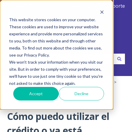
Español
Traducciones de Mostrar submenú de
Crear ticket de soporte
This website stores cookies on your computer.
These cookies are used to improve your website
experience and provide more personalized services
to you, both on this website and through other
Hola. Como podemos ayudarte?
media. To find out more about the cookies we use,
see our Privacy Policy.
We won't track your information when you visit our
No hay sugerencias porque el campo de búsqueda está va
site. But in order to comply with your preferences,
we'll have to use just one tiny cookie so that you're
Centro de ayuda
Cómo usar la plataforma Doinn
not asked to make this choice again.
Accept
Decline
5. Compra servicios professionales
12 de marzo de 2024
Cómo puedo utilizar el
crédito o ya está