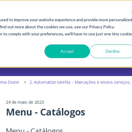
menu para traduções
used to improve your website experience and provide more personalize
find out more about the cookies we use, see our Privacy Policy.
r to comply with your preferences, we'll have to use just one tiny cookie
udar?
Accept
Decline
o de pesquisa está vazio.
orma Doinn
2. Automatize tarefas - Marcações e envios serviços,
24 de maio de 2023
Menu - Catálogos
Menu - Catálogos