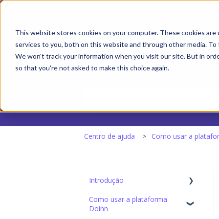
Português - Portugal
Mostrar sub
This website stores cookies on your computer. These cookies are 
services to you, both on this website and through other media. To 
We won't track your information when you visit our site. But in orde
so that you're not asked to make this choice again.
Olá. Como podemos te aj
Não existem sugestões porque o camp
Centro de ajuda
Como usar a plataf
Introdução
Como usar a plataforma
Configuração Inicial
Doinn