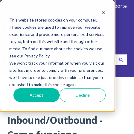
Português - Portugal
Mostrar submenu para traduçõ
Criar ticket de suporte
This website stores cookies on your computer.
These cookies are used to improve your website
experience and provide more personalized services
to you, both on this website and through other
Olá. Como podemos te ajudar?
media. To find out more about the cookies we use,
see our Privacy Policy.
We won't track your information when you visit our
Não existem sugestões porque o campo de pesquisa está 
site. But in order to comply with your preferences,
we'll have to use just one tiny cookie so that you're
Centro de ajuda
Integrações
not asked to make this choice again.
Accept
Decline
16 de junho de 2024
Integrações
Inbound/Outbound -