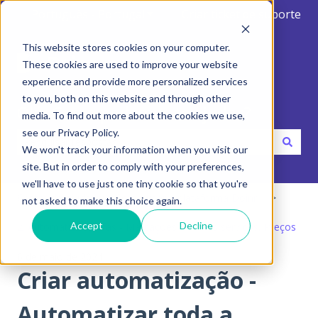
Português - Portugal
Mostrar submenu para traduçõ
Criar ticket de suporte
This website stores cookies on your computer.
These cookies are used to improve your website
experience and provide more personalized services
to you, both on this website and through other
Olá. Como podemos te ajudar?
media. To find out more about the cookies we use,
see our Privacy Policy.
We won't track your information when you visit our
Não existem sugestões porque o campo de pesquisa está 
site. But in order to comply with your preferences,
we'll have to use just one tiny cookie so that you're
Centro de ajuda
Como usar a plataforma Doinn
not asked to make this choice again.
Accept
Decline
2. Automatize tarefas - Marcações e envios serviços, Preços
6 de maio de 2024
Criar automatização -
Automatizar toda a