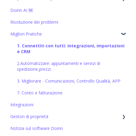
e CRM
Doinn AI 🆕
1. Connettiti con tutti: integrazioni, importazioni
2.Automatizzare: appuntamenti e servizi di
e CRM
spedizione,prezzi
Risoluzione dei problemi
2.Automatizzare: appuntamenti e servizi di
3. Migliorare - Comunicazioni, Controllo Qualità, APP
spedizione,prezzi
Migliori Pratiche
4. Monitor: report, analisi visiva dei dati, previsioni
3. Migliorare - Comunicazioni, Controllo Qualità, APP
1. Connettiti con tutti: integrazioni, importazioni
e CRM
5. Acquista servizi professionali
4. Monitor: report, analisi visiva dei dati, previsioni
2.Automatizzare: appuntamenti e servizi di
6. Vendere servizi professionali
5. Acquista servizi professionali
spedizione,prezzi
7. Conto e fatturazione
7. Conto e fatturazione
3. Migliorare - Comunicazioni, Controllo Qualità, APP
7. Conto e fatturazione
Integrazioni
Gestori di proprietà
Notizia sul software Doinn
Crea e configura le proprietà