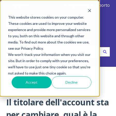
Italiano
Mostra sottomenu per le traduzioni
Crea ticket di supporto
This website stores cookies on your computer.
These cookies are used to improve your website
experience and provide more personalized services
to you, both on this website and through other
Ciao. Come possiamo aiutarti?
media. To find out more about the cookies we use,
see our Privacy Policy.
We won't track your information when you visit our
Non sono presenti suggerimenti perché il campo di ricerca
site. But in order to comply with your preferences,
we'll have to use just one tiny cookie so that you're
Centro di aiuto
Migliori Pratiche
not asked to make this choice again.
Accept
Decline
1. Connettiti con tutti: integrazioni, importazioni e CRM
5 marzo 2024
Il titolare dell'account sta
per cambiare, qual è la