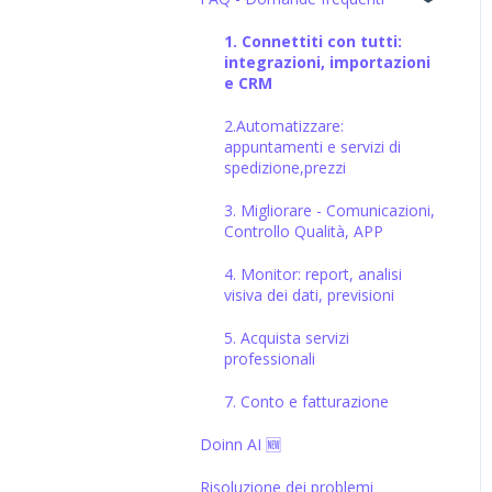
integrazioni, importazioni
e CRM
1. Connettiti con tutti:
integrazioni, importazioni
2.Automatizzare:
e CRM
appuntamenti e servizi di
spedizione,prezzi
2.Automatizzare:
appuntamenti e servizi di
3. Migliorare - Comunicazioni,
spedizione,prezzi
Controllo Qualità, APP
3. Migliorare - Comunicazioni,
4. Monitor: report, analisi
Controllo Qualità, APP
visiva dei dati, previsioni
4. Monitor: report, analisi
5. Acquista servizi
visiva dei dati, previsioni
professionali
5. Acquista servizi
6. Vendere servizi
professionali
professionali
7. Conto e fatturazione
7. Conto e fatturazione
Doinn AI 🆕
Risoluzione dei problemi