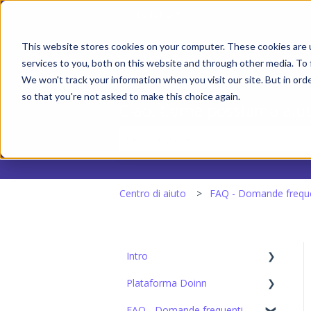
Italiano
Mostra sottomenu per le t
This website stores cookies on your computer. These cookies are 
services to you, both on this website and through other media. To 
We won't track your information when you visit our site. But in orde
so that you're not asked to make this choice again.
Ciao. Come possiamo aiut
Non sono presenti suggerimenti perché
Centro di aiuto
FAQ - Domande frequ
Intro
Plataforma Doinn
Configurazione iniziale
FAQ - Domande frequenti
1. Connettiti con tutti: