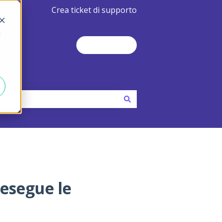
Crea ticket di supporto
d
Contact Us
esegue le