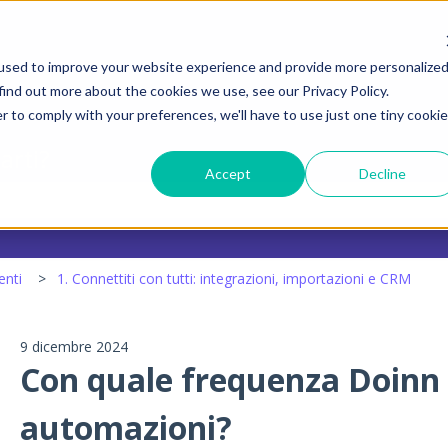
raduzioni
used to improve your website experience and provide more personalize
find out more about the cookies we use, see our Privacy Policy.
r to comply with your preferences, we'll have to use just one tiny cookie
arti?
Accept
Decline
 il campo di ricerca è vuoto.
enti
1. Connettiti con tutti: integrazioni, importazioni e CRM
9 dicembre 2024
Con quale frequenza Doinn 
automazioni?