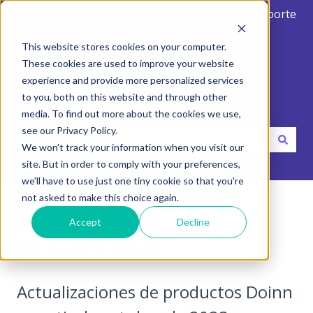
Español
Traducciones de Mostrar submenú de
Crear ticket de soporte
This website stores cookies on your computer.
These cookies are used to improve your website
experience and provide more personalized services
to you, both on this website and through other
Hola. Como podemos ayudarte?
media. To find out more about the cookies we use,
see our Privacy Policy.
We won't track your information when you visit our
No hay sugerencias porque el campo de búsqueda está va
site. But in order to comply with your preferences,
we'll have to use just one tiny cookie so that you're
Centro de ayuda
Novedades del software Doinn
not asked to make this choice again.
Accept
Decline
3 de enero de 2024
Octubre 2023
Actualizaciones de productos Doinn