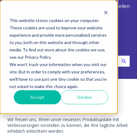
Deutsch
Untermenü für Übersetzungen anzeigen
Support-Ticket erstellen
This website stores cookies on your computer.
These cookies are used to improve your website
experience and provide more personalized services
to you, both on this website and through other
Hallo. Wie können wir dir helfen?
media. To find out more about the cookies we use,
see our Privacy Policy.
We won't track your information when you visit our
Es gibt keine Vorschläge, da das Suchfeld leer ist.
site. But in order to comply with your preferences,
we'll have to use just one tiny cookie so that you're
Hilfe-Center
Produkt-Updates
not asked to make this choice again.
Accept
Decline
Produkt-Updates
Wir freuen uns, Ihnen unser neuestes Produktupdate mit
Verbesserungen vorstellen zu können, die Ihre tägliche Arbeit
erheblich erleichtern werden.