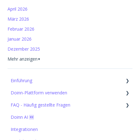
April 2026
März 2026
Februar 2026
Januar 2026
Dezember 2025
Mehr anzeigen
▼
Einführung
Doinn-Plattform verwenden
Einrichten der Grundlagen
FAQ - Häufig gestellte Fragen
1. Verbinden - Integrationen, Datenimporte & CRM
Doinn AI 🆕
2. Automatisieren - Terminplanung, Versand und
1. Verbinden - Integrationen, Datenimporte & CRM
Preisgestaltung
Integrationen
3. Elevate - Kommunikation, Qualitätssicherung &