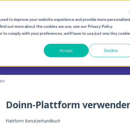
ungen anzeigen
used to improve your website experience and provide more personalize
find out more about the cookies we use, see our Privacy Policy.
r to comply with your preferences, we'll have to use just one tiny cookie
 helfen?
Accept
Decline
eld leer ist.
den
Doinn-Plattform verwende
Plattform Benutzerhandbuch