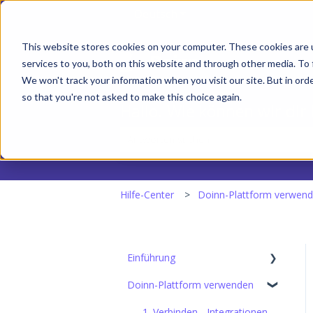
Deutsch
Untermenü für Übersetz
This website stores cookies on your computer. These cookies are 
services to you, both on this website and through other media. To 
We won't track your information when you visit our site. But in orde
so that you're not asked to make this choice again.
Hallo. Wie können wir dir
Es gibt keine Vorschläge, da das Suchf
Hilfe-Center
Doinn-Plattform verwen
Einführung
Doinn-Plattform verwenden
Einrichten der Grundlagen
1. Verbinden - Integrationen,